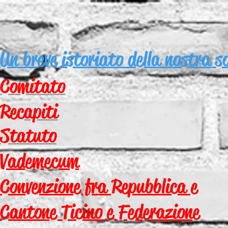
Un
breve istoriato della nostra s
Comitato
Recapiti
Statuto
Vademecum
Convenzione fra Repubblica e
Cantone Ticino e Federazione