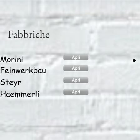
Fabbriche
Morini
Apri
Feinwerkbau
Apri
Steyr
Apri
Haemmerli
Apri