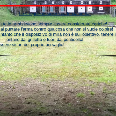
Le 4 regole di sicurezza fondamentali
tte le armi devono sempre essere considerate cariche!
i puntare l'arma contro qualcosa che non si vuole colpire!
ntanto che il disposizivo di mira non è sull'obiettivo, tenere i
lontano dal grilletto e fuori dal ponticello!
sere sicuri del proprio bersaglio!