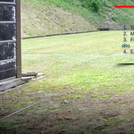
1. Tu
2. Ma
3. Fi
dito 
4. Es